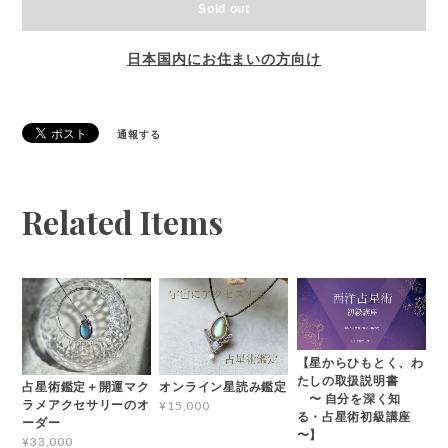
Sold out
日本国内にお住まいの方向け
通報する
Related Items
【星からひもとく、わ
たしの取扱説明書
占星術鑑定＋開運マク
オンライン星読み鑑定
〜 自分を深く知
ラメアクセサリーのオ
¥15,000
る・占星術初級講座
ーダー
〜】
¥33,000