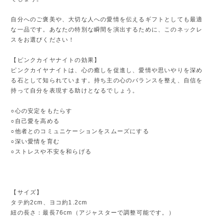
自分へのご褒美や、大切な人への愛情を伝えるギフトとしても最適
な一品です。あなたの特別な瞬間を演出するために、このネックレ
スをお選びください！
【ピンクカイヤナイトの効果】
ピンクカイヤナイトは、心の癒しを促進し、愛情や思いやりを深め
る石として知られています。持ち主の心のバランスを整え、自信を
持って自分を表現する助けとなるでしょう。
○心の安定をもたらす
○自己愛を高める
○他者とのコミュニケーションをスムーズにする
○深い愛情を育む
○ストレスや不安を和らげる
【サイズ】
タテ約2cm、ヨコ約1.2cm
紐の長さ：最長76cm（アジャスターで調整可能です。）