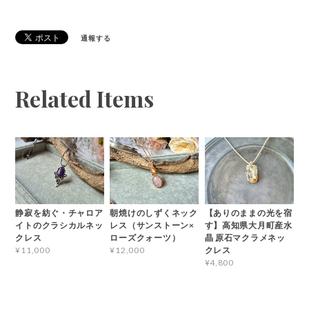
通報する
Related Items
静寂を紡ぐ・チャロア
朝焼けのしずくネック
【ありのままの光を宿
イトのクラシカルネッ
レス（サンストーン×
す】高知県大月町産水
クレス
ローズクォーツ）
晶 原石マクラメネッ
クレス
¥11,000
¥12,000
¥4,800