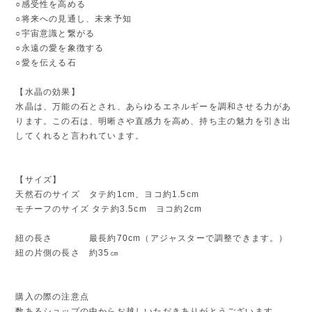
○感受性を高める
○将来への見通し、未来予知
○宇宙意識と繋がる
○永遠の愛を象徴する
○愛を伝える石
【水晶の効果】
水晶は、万能の石とされ、あらゆるエネルギーを調和させる力があ
ります。この石は、明晰さや直感力を高め、持ち主の魅力を引き出
してくれると言われています。
【サイズ】
天然石のサイズ タテ約1cm、ヨコ約1.5cm
モチーフのサイズ タテ約3.5cm ヨコ約2cm
紐の長さ 最長約70cm（アジャスターで調整できます。）
紐の片側の長さ 約35㎝
購入の際の注意点
数あるショップの中からお越しいただきありがとうございます。